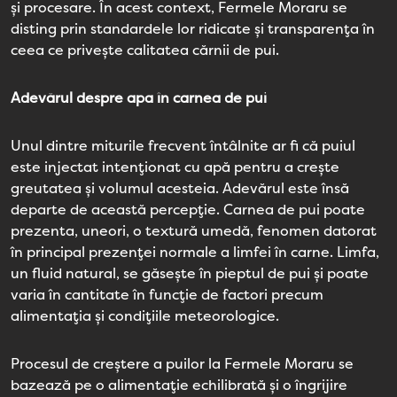
și procesare. În acest context, Fermele Moraru se
disting prin standardele lor ridicate și transparența în
ceea ce privește calitatea cărnii de pui.
Adevărul despre apa în carnea de pui
Unul dintre miturile frecvent întâlnite ar fi că puiul
este injectat intenționat cu apă pentru a crește
greutatea și volumul acesteia. Adevărul este însă
departe de această percepție. Carnea de pui poate
prezenta, uneori, o textură umedă, fenomen datorat
în principal prezenței normale a limfei în carne. Limfa,
un fluid natural, se găsește în pieptul de pui și poate
varia în cantitate în funcție de factori precum
alimentația și condițiile meteorologice.
Procesul de creștere a puilor la Fermele Moraru se
bazează pe o alimentație echilibrată și o îngrijire