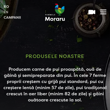
RO
EN
CAMPANII
PRODUSELE NOASTRE
Producem carne de pui proaspătă, ouă de
găină și semipreparate din pui. În cele 7 ferme
proprii creștem cu grijă pui standard, pui cu
creștere lentă (minim 57 de zile), pui tradițonal
crescut în aer liber (minim 82 de zile) și găini
ouătoare crescute la sol.