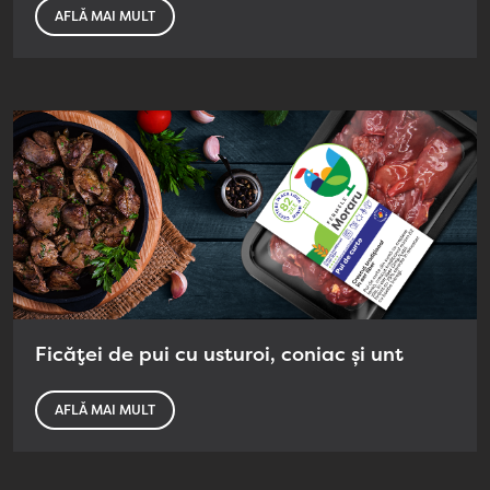
AFLĂ MAI MULT
Ficăței de pui cu usturoi, coniac și unt
AFLĂ MAI MULT