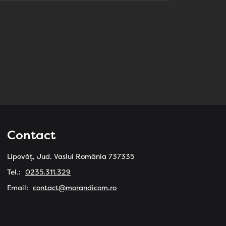
Contact
Lipovăț, Jud. Vaslui România 737335
Tel.:
0235.311.329
Email:
contact@morandicom.ro